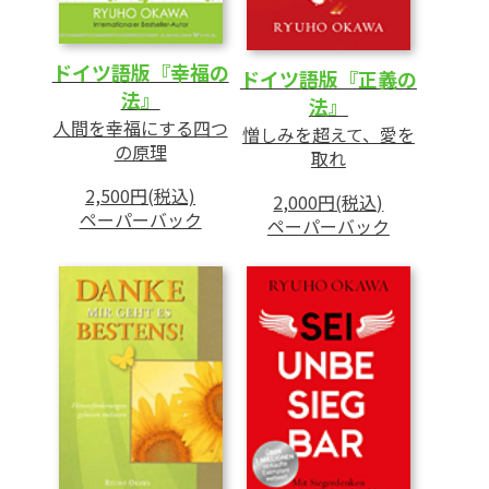
ドイツ語版『幸福の
ドイツ語版『正義の
法』
法』
人間を幸福にする四つ
憎しみを超えて、愛を
の原理
取れ
2,500円(税込)
2,000円(税込)
ペーパーバック
ペーパーバック