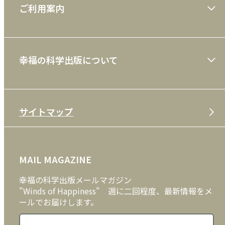
ご利用案内
一般書
ショッピングガイド
絵本
幸福の科学出版について
利用規約
雑誌
特定商取引法
CD
会社案内
サイトマップ
プライバシーポリシー
DVD・ブルーレイ
メディア・ライブラリー
FAQ
雑貨
お問い合わせ
MAIL MAGAZINE
クッキーポリシー
外国語
幸福の科学出版メールマガジン
"Winds of Happiness" 週に二回程度、最新情報をメ
ールでお届けします。