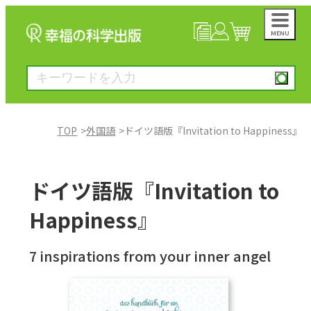
MENU
NEWS
マイページ
カート
TOP
外国語
ドイツ語版『Invitation to Happiness』
大川隆法著作
ドイツ語版『Invitation to
一般書
Happiness』
絵本
7 inspirations from your inner angel
雑誌