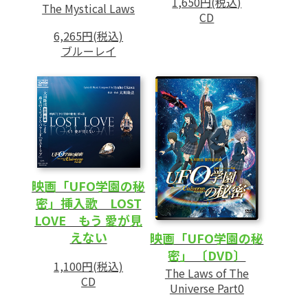
1,650円(税込)
The Mystical Laws
CD
6,265円(税込)
ブルーレイ
映画「UFO学園の秘
密」挿入歌 LOST
LOVE もう 愛が見
えない
映画「UFO学園の秘
密」 〔DVD〕
1,100円(税込)
The Laws of The
CD
Universe Part0