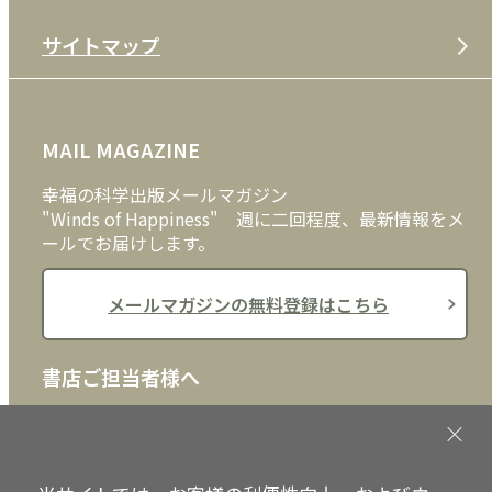
特定商取引法
CD
会社案内
サイトマップ
プライバシーポリシー
DVD・ブルーレイ
メディア・ライブラリー
FAQ
雑貨
お問い合わせ
MAIL MAGAZINE
クッキーポリシー
外国語
幸福の科学出版メールマガジン
"Winds of Happiness" 週に二回程度、最新情報をメ
ールでお届けします。
メールマガジンの無料登録はこちら
書店ご担当者様へ
書店様向けに、注文書、店頭用POPなどをご用意して
おります。ぜひ、ダウンロードの上、ご活用くださ
い。