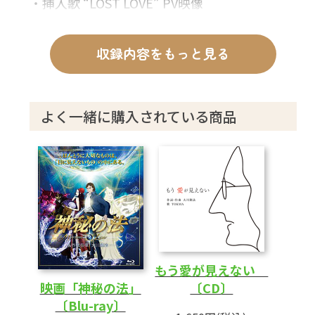
・挿入歌 “LOST LOVE” PV映像
収録内容をもっと見る
よく一緒に購入されている商品
もう愛が見えない
〔CD〕
映画「神秘の法」
〔Blu-ray〕