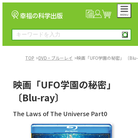
MENU
NEWS
マイページ
カート
TOP
DVD・ブルーレイ
映画「UFO学園の秘密」 〔Blu-
大川隆法著作
映画「UFO学園の秘密」
一般書
〔Blu-ray〕
絵本
The Laws of The Universe Part0
雑誌