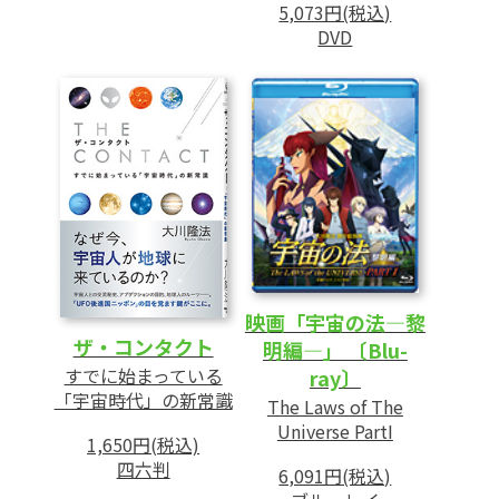
5,073円(税込)
DVD
映画「宇宙の法―黎
ザ・コンタクト
明編―」 〔Blu-
すでに始まっている
ray〕
「宇宙時代」の新常識
The Laws of The
Universe PartI
1,650円(税込)
四六判
6,091円(税込)