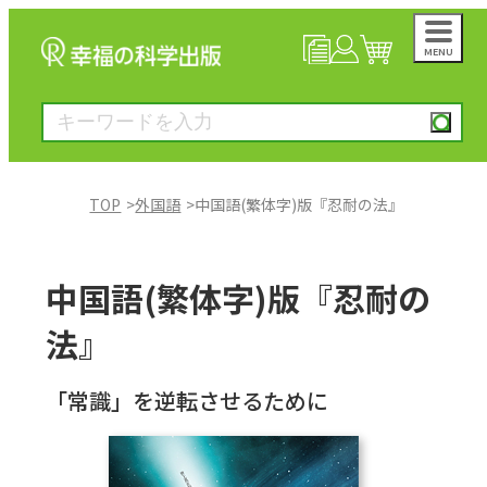
MENU
NEWS
マイページ
カート
TOP
外国語
中国語(繁体字)版『忍耐の法』
大川隆法著作
中国語(繁体字)版『忍耐の
一般書
法』
絵本
「常識」を逆転させるために
雑誌