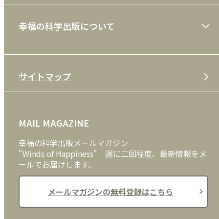
ショッピングガイド
絵本
幸福の科学出版について
利用規約
雑誌
特定商取引法
CD
会社案内
サイトマップ
プライバシーポリシー
DVD・ブルーレイ
メディア・ライブラリー
FAQ
雑貨
お問い合わせ
MAIL MAGAZINE
クッキーポリシー
外国語
幸福の科学出版メールマガジン
"Winds of Happiness" 週に二回程度、最新情報をメ
ールでお届けします。
メールマガジンの無料登録はこちら