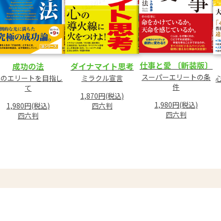
仕事と愛 〔新装版〕
成功の法
ダイナマイト思考
スーパーエリートの条
真のエリートを目指し
ミラクル宣言
件
て
1,870円(税込)
1,980円(税込)
1,980円(税込)
四六判
四六判
四六判