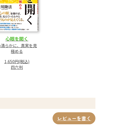
心眼を開く
心清らかに、真実を見
極める
1,650円(税込)
四六判
レビューを書く