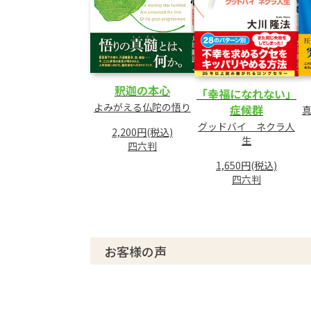
釈迦の本心
「幸福になれない」
よみがえる仏陀の悟り
症候群
グッドバイ ネクラ人
2,200円(税込)
生
四六判
1,650円(税込)
四六判
お客様の声