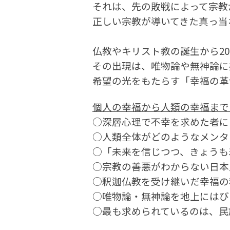
それは、先の敗戦によって宗教
正しい宗教が導いてきた真っ当
仏教やキリスト教の誕生から2
その出現は、唯物論や無神論に
希望の光をもたらす「幸福の革
個人の幸福から人類の幸福まで
○深層心理で不幸を求めた者に
○人類全体がどのようなメンタ
○「未来を信じつつ、きょうも
○宗教の善悪がわからない日本
○釈迦仏教を受け継いだ幸福の
○唯物論・無神論を地上にはび
○最も求められているのは、民