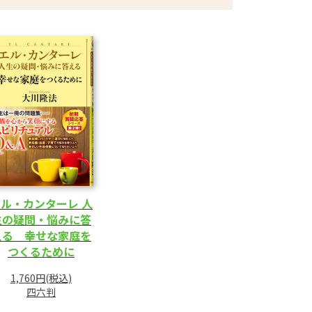
ル・カンターレ 人
生の疑問・悩みに答
える 幸せな家庭を
つくるために
1,760円(税込)
四六判