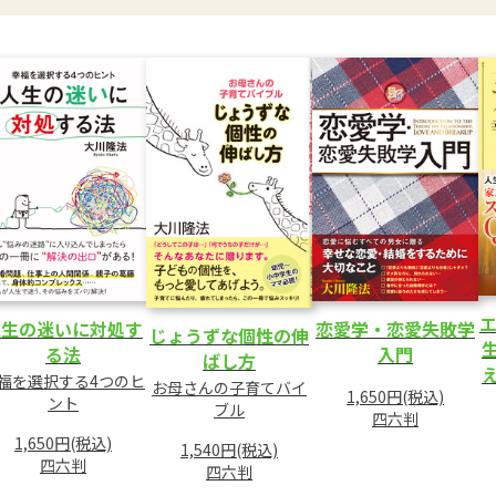
エ
人生の迷いに対処す
恋愛学・恋愛失敗学
じょうずな個性の伸
る法
入門
ばし方
福を選択する4つのヒ
お母さんの子育てバイ
1,650円(税込)
ント
ブル
四六判
1,650円(税込)
1,540円(税込)
四六判
四六判