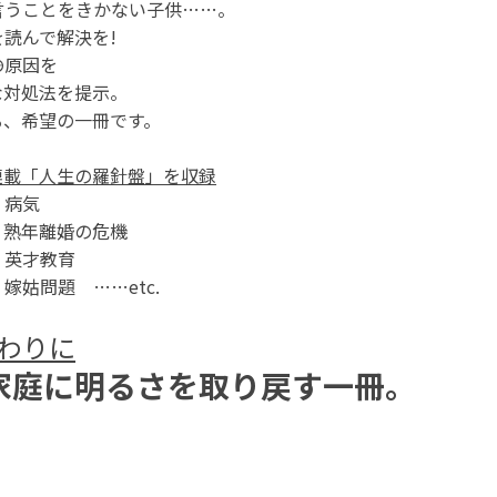
言うことをきかない子供……。
読んで解決を!
の原因を
な対処法を提示。
る、希望の一冊です。
連載「人生の羅針盤」を収録
、病気
、熟年離婚の危機
、英才教育
嫁姑問題 ……etc.
わりに
家庭に明るさを取り戻す一冊。