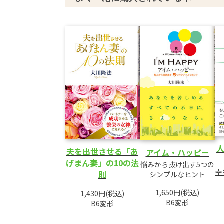
1 真の英才教育とは
2 天分を伸ばす教育法
3 人生の基礎を教える、学校と家庭のあり方
4 親子で直す、非行と登校拒否
5 ハンディを背負う子供たちへ
6 テレビゲームに熱中する子供への対応
7 正しい生き方をはぐくむ“心のしつけ”
8 非行防止に必要な宗教教育
第4章 みんなで明るい家庭をつくろう
1 家庭を明るくするには
2 第二の青春を迎える秘訣
夫を出世させる「あ
アイム・ハッピー
3 心の持ち方と食生活
げまん妻」の10の法
悩みから抜け出す5つの
幸
4 頭のよし悪しにおける、脳と魂のかかわり
則
シンプルなヒント
5 遺伝病は克服できる
1,650円(税込)
1,430円(税込)
6 明るい家庭が幼児虐待を防ぐ
B6変形
B6変形
7 短気を直し、忍耐強くなるには