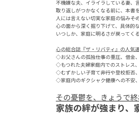
不機嫌な夫、イライラしている妻、
取り返しがつかなくなる前に、本書を
人には言えない切実な家庭の悩み――そ
心の面から深く掘り下げて、具体的
いつしか、家庭に明るさが戻ってく
心の総合誌『ザ・リバティ』の人気
◇お父さんの孤独――仕事の重圧、借金
◇もつれた夫婦――家庭内でのストレス
◇むずかしい子育て――非行や登校拒否
◇家庭内のギクシャク――健康への不安、
その憂鬱を、きょうで終
家族の絆が強まり、