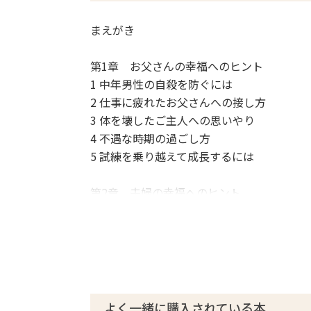
まえがき
第1章 お父さんの幸福へのヒント
1 中年男性の自殺を防ぐには
2 仕事に疲れたお父さんへの接し方
3 体を壊したご主人への思いやり
4 不遇な時期の過ごし方
5 試練を乗り越えて成長するには
第2章 夫婦の幸福へのヒント
1 やる気のない夫のために妻がすべきこと
2 家庭内での暴力の原因と対処法
3 離婚を乗り越える方法
4 熟年離婚の危機を防ぐには
第3章 子供の幸福へのヒント
よく一緒に購入されている本