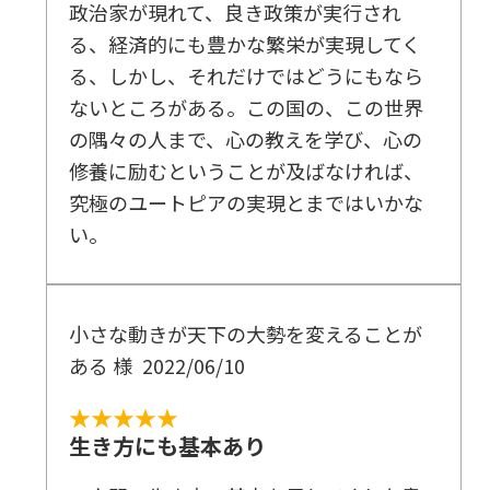
政治家が現れて、良き政策が実行され
に
る、経済的にも豊かな繁栄が実現してく
1 幸福の科学の原点
る、しかし、それだけではどうにもなら
入会願書制から「多くの人々の救済」へ
ないところがある。この国の、この世界
「本」から信者が広がった
の隅々の人まで、心の教えを学び、心の
修養に励むということが及ばなければ、
2 「正しき心の探究」と「幸福の原理」
究極のユートピアの実現とまではいかな
人間の幸・不幸を分ける「心の法則」
い。
ほんとうの意味での「正しさ」とは
「幸福の原理」としての四正道
3 愛の原理
小さな動きが天下の大勢を変えることが
「奪う愛」ではなく「与える愛」の実践を
ある 様
2022/06/10
愛には発展段階がある
★★★★★
愛の原理が広がれば世界は平和になる
生き方にも基本あり