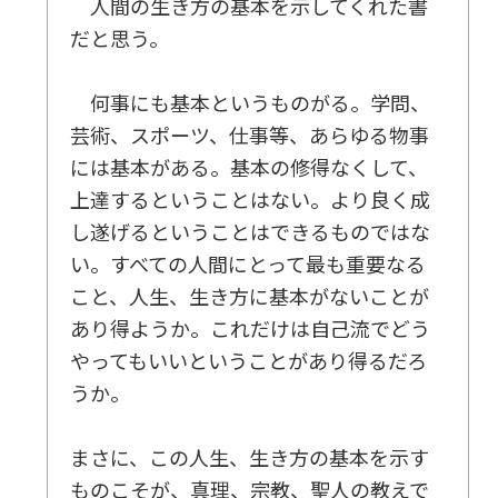
4 知の原理
人間の生き方の基本を示してくれた書
知識を実体験に生かし、智慧に変えていく
だと思う。
新しい知識に対して開かれた体系を持つ宗教
何事にも基本というものがる。学問、
5 反省の原理
芸術、スポーツ、仕事等、あらゆる物事
過去の罪を修正できる反省の力
には基本がある。基本の修得なくして、
悪霊が取れたときの爽快感を味わう
上達するということはない。より良く成
し遂げるということはできるものではな
6 発展の原理
い。すべての人間にとって最も重要なる
「この世とあの世を貫く幸福」を
こと、人生、生き方に基本がないことが
この世が仏の国になれば、地獄は縮小する
あり得ようか。これだけは自己流でどう
やってもいいということがあり得るだろ
7 「愛」と「悟り」と「ユートピア建設」
うか。
まさに、この人生、生き方の基本を示す
第5章 太陽の時代の到来を信じて
ものこそが、真理、宗教、聖人の教えで