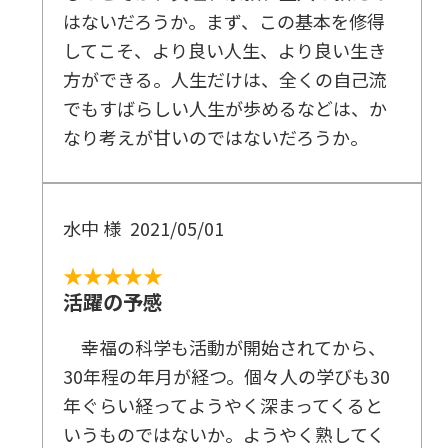
──『太陽の法』が導く未来社会へ
はないだろうか。まず、この基本を修得
1 太陽の時代とは
してこそ、より良い人生、より良い生き
方ができる。人生だけは、全くの自己流
2 信仰を背骨とする世界を
でもすばらしい人生が歩めるなどは、か
宇宙を創った「根本仏」の眼差し
なり考えが甘いのではないだろうか。
あの世とこの世は影響し合っている
3 愛に生きる
水中 様
2021/05/01
幸福になるための「観の転回」
★★★★★
愛に生きることが、仏の子であることの証明
活躍の予感
4 悟りを高める
幸福の科学も活動が開始されてから、
心こそ魂の本質
30年程の年月が経つ。個々人の学びも30
悟りを高めることは、よりよき未来設計でもあ
年ぐらい経ってようやく深まってくると
る
いうものではないか。ようやく熟してく