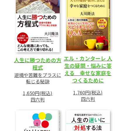
1 天命に生きる
仕事に生きがいを持っているか
現在の環境のなかで最善を尽くす
2 自己鍛錬の方法
努力なしには実力は伸びない
「読む」──本や新聞から素材を得る
エル・カンターレ 人
人生に勝つための方
「書く」──紙に書いて問題を整理する
生の疑問・悩みに答
程式
「聴く」──耳を仕事の武器として使う
える 幸せな家庭を
逆境や苦難をプラスに
「考える」──考えを練り、仕事をグレードア
つくるために
転じる秘訣
ップする
1,760円(税込)
1,650円(税込)
四六判
四六判
3 企画力の大切さ
現代は「企画力の時代」
簡単に論文が書ける「KJ法」
斬新なアイデアを生む「ブレーン・ストーミン