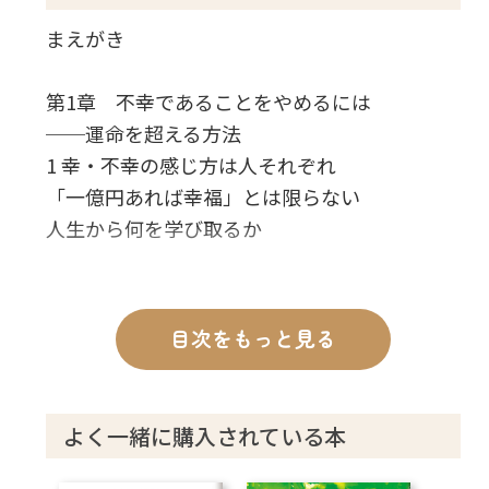
まえがき
第1章 不幸であることをやめるには
──運命を超える方法
1 幸・不幸の感じ方は人それぞれ
「一億円あれば幸福」とは限らない
人生から何を学び取るか
2 成功の種と失敗の種
最高の幸福が最高の不幸になるとき
目次をもっと見る
成功を続けていくためのヒント
悩みの種は自分を育てる種でもある
よく一緒に購入されている本
3 人生は自己発見の旅
人生の二つの目的とは