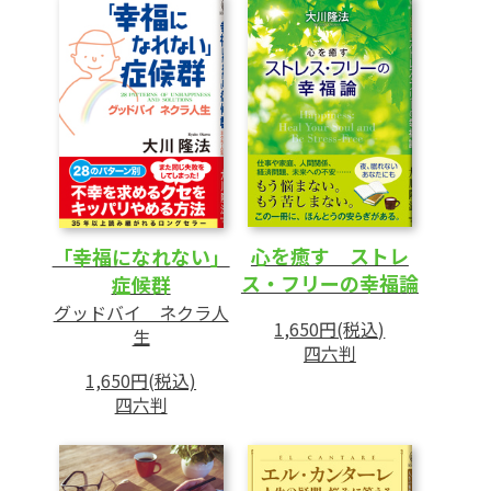
仏の眼に映る世界
4 自己認識の変化こそ魂の成功
限界突破のとき
自分が成長するときに欠点が見える
5 運命を逆転させるには
「魂の傾向性」をつかめば運命の先が見える
心を癒す ストレ
「幸福になれない」
過ぎた欲望が身を滅ぼす
ス・フリーの幸福論
症候群
他人の目で自分を見る
グッドバイ ネクラ人
1,650円(税込)
生
常に考えつづける
四六判
1,650円(税込)
四六判
第2章 ワン・ポイント・アップの仕事術
──仕事ができる人になる四つの視点