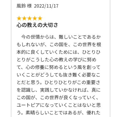
風鈴 様
2022/11/17
あなたの「執着」に悪霊が寄ってくる
執着を断つための方法
★★★★★
悪霊の憑依は頭のよし悪しとは関係がない
心の教えの大切さ
今の世情からは、難しいことであるか
5 念いは実現する(発展の原理)
もしれないが、この国を、この世界を根
よい念いも悪い念いも実現してくる
本的に良くしていくためには、ひとりひ
「愛」「知」「反省」は「発展」のための方法
とりがこうした心の教えの学びに努め
自分の幸福が「全人類の幸福」につながる生き
て、心の修養に努めるという風を創って
方を
いくことがどうしても抜き難く必要なこ
とだと思う。ひとりひとりがこの重要さ
6 四つの原理を修行課題に
を認識し、実践していかなければ、真に
この国が、この世界が良くなっていく、
ユートピアになっていくことはないと思
第4章 幸福の科学入門
う。素晴らしいことではあるが、優れた
──「幸福になる心のあり方」を、すべての人