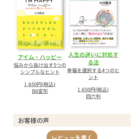
グ法」
4 チーム力を最大化する
自分が認められるための企画は失敗する
チーム全体のプラスになる方向で考える
人生の迷いに対処す
アイム・ハッピー
る法
悩みから抜け出す5つの
幸福を選択する4つのヒ
第3章 人間を幸福にする四つの原理
シンプルなヒント
ント
──現代的四正道 「愛」「知」「反省」「発
1,650円(税込)
展」
1,650円(税込)
B6変形
四六判
1 悩みから脱出するための四つの方法
2 「奪う愛」の苦しみからの脱却 (愛の原
お客様の声
理)
「評価されていない」という苦しみ
レビューを書く