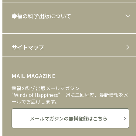
ショッピングガイド
絵本
幸福の科学出版について
利用規約
雑誌
特定商取引法
CD
会社案内
サイトマップ
プライバシーポリシー
DVD・ブルーレイ
メディア・ライブラリー
FAQ
雑貨
お問い合わせ
MAIL MAGAZINE
クッキーポリシー
外国語
幸福の科学出版メールマガジン
"Winds of Happiness" 週に二回程度、最新情報をメ
ールでお届けします。
メールマガジンの無料登録はこちら