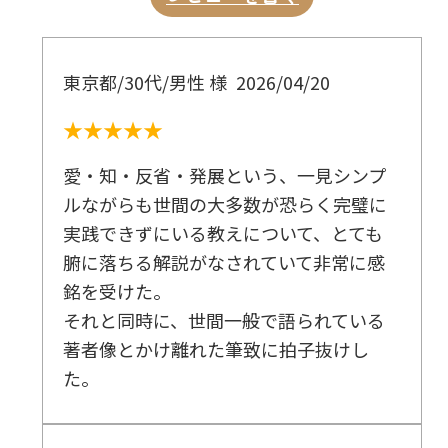
親への欲求不満は、大人になっても根っことし
て残る
底なし沼のように、無限に奪い取る人
東京都/30代/男性 様
2026/04/20
与えられているものに感謝を
人間関係をよくするには一円も要らない
★★★★★
愛・知・反省・発展という、一見シンプ
3 頭の悪さを嘆く暇があれば勉強を(知の原理)
ルながらも世間の大多数が恐らく完璧に
たいていの人は「頭が悪い」と悩んでいる
実践できずにいる教えについて、とても
「頭がよいから成功する」とは言えない
腑に落ちる解説がなされていて非常に感
頭のよし悪しを運命論的に捉えてはならない
銘を受けた。
自分との戦いでは勝つことができる
それと同時に、世間一般で語られている
知っていれば失敗しない
著者像とかけ離れた筆致に拍子抜けし
た。
4 反省すると悪霊が抜ける(反省の原理)
現代人の半分以上が悪霊の影響を受けている
反省は、悪霊と戦ういちばん簡単な武器