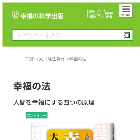
MENU
NEWS
マイページ
カート
TOP
大川隆法著作
幸福の法
大川隆法著作
幸福の法
一般書
人間を幸福にする四つの原理
絵本
ロングセラー
雑誌