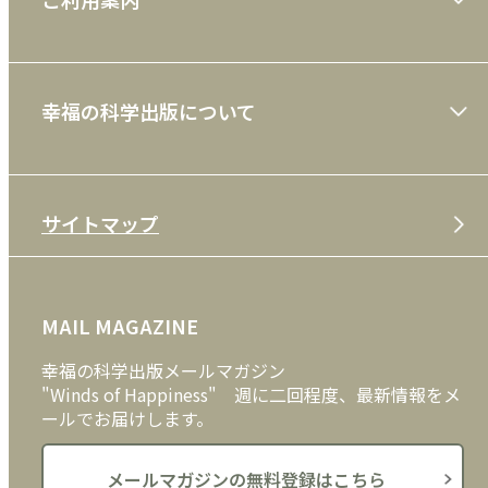
一般書
ショッピングガイド
絵本
幸福の科学出版について
利用規約
雑誌
特定商取引法
CD
会社案内
サイトマップ
プライバシーポリシー
DVD・ブルーレイ
メディア・ライブラリー
FAQ
雑貨
お問い合わせ
MAIL MAGAZINE
クッキーポリシー
外国語
幸福の科学出版メールマガジン
"Winds of Happiness" 週に二回程度、最新情報をメ
ールでお届けします。
メールマガジンの無料登録はこちら