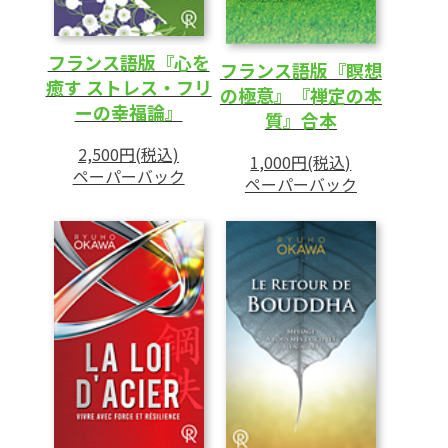
フランス語版『心を
フランス語版『瞑想
癒す ストレス・フリ
の極意』『禅定の本
ーの幸福論』
質』合本
2,500円(税込)
1,000円(税込)
ペーパーバック
ペーパーバック