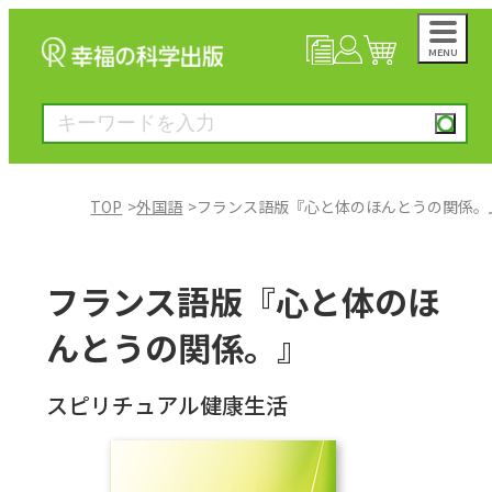
MENU
NEWS
マイページ
カート
TOP
外国語
フランス語版『心と体のほんとうの関係。
大川隆法著作
フランス語版『心と体のほ
一般書
んとうの関係。』
絵本
スピリチュアル健康生活
雑誌