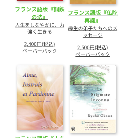
フランス語版『鋼鉄
フランス語版『仏陀
の法』
再誕』
人生をしなやかに、力
縁生の弟子たちへのメ
強く生きる
ッセージ
2,400円(税込)
2,500円(税込)
ペーパーバック
ペーパーバック