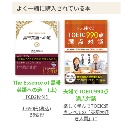
「話す」「書く」のアウトプットにも時
よく一緒に購入されている本
間の投資を
TOEICで問われている語学レベルはそれ
ほど高くない
TOEIC990点はだれでも到達できる
第2章 英語学習の道は「無限」である
1 何のために「990点」を目指すのか
「サバイバルの英語力」から「クリエイ
ティブな英語力」へ
The Essence of 黒帯
自分の「逃げ」を直視させてくれた「黒
英語への道 (上)
夫婦でTOEIC990点
帯英語シリーズ」
【CD2枚付】
満点対談
英米ビジネス・エリートや国際教養人レ
楽しく学んでTOEIC満
1,650円(税込)
ベルの英語教材
点レベルの「英語大好
B6変形
き人間」に
「もう十分」と思うのでなく「さらに
先」を目指す