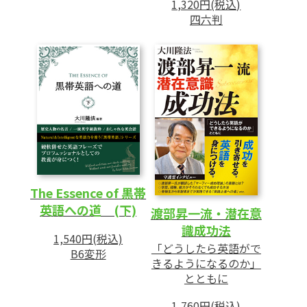
1,320円(税込)
990点を超えた「理想の自分」を思い描
四六判
く
2 本当に使える英語を目指す
知識面だけでなくスキル面の強化が必要
新しく学んだ英語を意識して使ってみる
英語を話す相手がいなくても、自分で声
に出して訓練できる
反射的に使える表現のレパートリーを増
やす
The Essence of 黒帯
キーワードは「膨大なインプットとアウ
英語への道 (下)
渡部昇一流・潜在意
トプット」
識成功法
1,540円(税込)
「どうしたら英語がで
B6変形
第3章 TOEIC990点の「先」にあるもの
きるようになるのか」
1 「正しい英語」と「いい英語」の違いを
とともに
知ろう」
1,760円(税込)