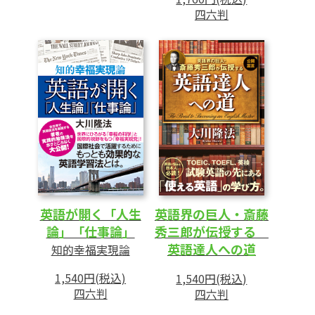
「REGISTER」に応じた正しい表現の大
四六判
切さ
上下関係に応じたコミュニケーション
日本人が気を付けたい
「COLLOCATION」と文章表現
2 対人関係で大切な「間接的な表現」「英
語圏のマナー」
言いにくいことを伝える「間接的メッセ
ージ」
「相手の都合」を優先した有効な間接的
英語が開く「人生
英語界の巨人・斎藤
表現
論」「仕事論」
秀三郎が伝授する
コミュニケーション力に欠かせない国際
英語達人への道
知的幸福実現論
社会の「PROTOCOL」
コミュニケーションの文化は英語圏でも
1,540円(税込)
1,540円(税込)
四六判
四六判
国によって異なる