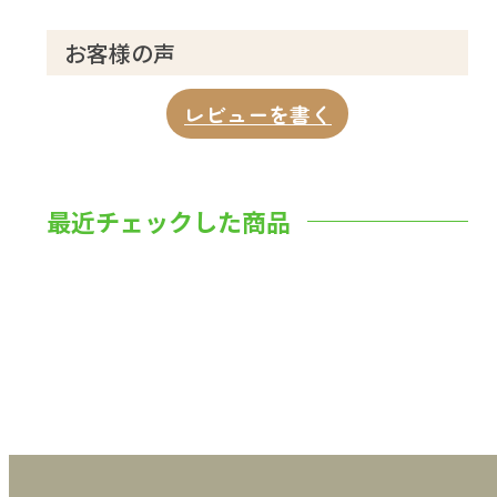
3 ミーティングでの会話力を高める「貢献
マインド」
お客様の声
ミーティングやパーティでの会話に入り
込めない日本人
レビューを書く
ミーティングでの発言は「与える愛」の
観点で
自分中心から「無我なる貢献」へのマイ
最近チェックした商品
ンド転換
「英語を学ぶ」とは「英語で人を幸福に
する力を磨く」こと
4 真のグローバル人材に不可欠な「ディベ
ート力」
数量
グローバル人材とは何か
ディベートは説得力の高さを示すための
「知力戦」
ディベートに必要な勇気、責任感、「正