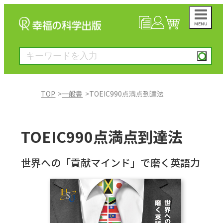
MENU
NEWS
マイページ
カート
TOP
一般書
TOEIC990点満点到達法
大川隆法著作
TOEIC990点満点到達法
一般書
世界への「貢献マインド」で磨く英語力
絵本
雑誌