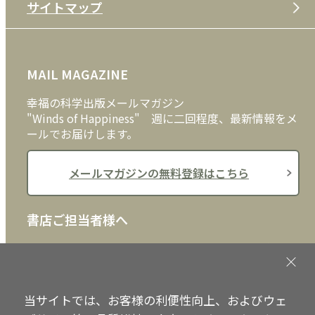
「感動」
サイトマップ
プライバシーポリシー
DVD・ブルーレイ
メディア・ライブラリー
「発音の謎解き」によってリスニング力
が高まる
FAQ
雑貨
お問い合わせ
発音とリスニングの「修行」は一生続け
MAIL MAGAZINE
クッキーポリシー
るべきもの
外国語
幸福の科学出版メールマガジン
3 ビジネス英語
"Winds of Happiness" 週に二回程度、最新情報をメ
日常的なビジネス英語はTOEICに対応し
ールでお届けします。
ているレベル
交渉における意思決定方法の違い
メールマガジンの無料登録はこちら
国際ビジネスマンには「教養」が必要
4 学術英語
書店ご担当者様へ
論文を書くためのルールや基本スキルを
学ぶ
書店様向けに、注文書、店頭用POPなどをご用意して
おります。ぜひ、ダウンロードの上、ご活用くださ
専門分野のボキャブラリーとアカデミッ
い。
クな「REGISTER」
当サイトでは、お客様の利便性向上、およびウェ
同じ単語を他の文章で繰り返し目にする