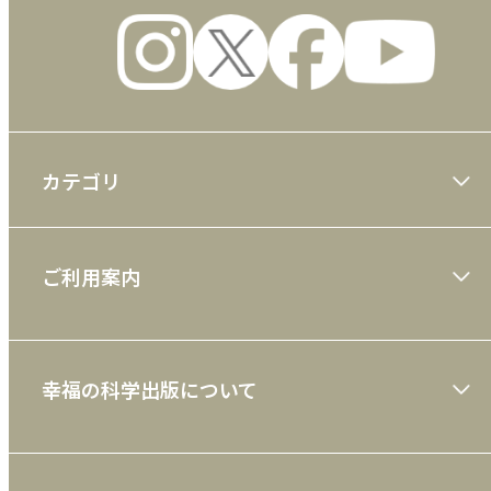
しさ」への貢献
キリスト教徒との宗教論議でディベート
力が磨かれた
日本と世界の進むべき道についての「正
論」に裏打ちされた語学力を
カテゴリ
第4章 段階別・英語上達法(1)
――日常会話英語、ビジネス英語、学術英語
大川隆法著作
1 英語力の上達には「段階」がある
ご利用案内
一般書
TOEIC990点レベルを超える「国際伝道
師」レベルの英語力への道
ショッピングガイド
絵本
2 日常会話英語
幸福の科学出版について
最初はひたすらネイティブ・スピーカー
利用規約
雑誌
を真似た
特定商取引法
CD
できなかった発音ができるようになる
会社案内