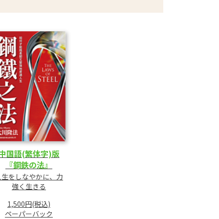
中国語(繁体字)版
『鋼鉄の法』
人生をしなやかに、力
強く生きる
1,500円(税込)
ペーパーバック