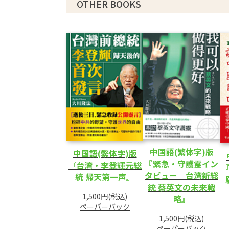
OTHER BOOKS
中国語(繁体字)版
中国語(繁体字)版
『緊急・守護霊イン
『台湾・李登輝元総
タビュー 台湾新総
統 帰天第一声』
統 蔡英文の未来戦
1,500円(税込)
略』
ペーパーバック
1,500円(税込)
ペーパーバック