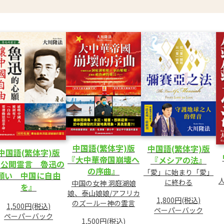
中国語(繁体字)版
中国語(繁体字)版
中国語(繁体字)版
『大中華帝国崩壊へ
『メシアの法』
『公開霊言 魯迅の
の序曲』
「愛」に始まり「愛」
願い 中国に自由
に終わる
中国の女神 洞庭湖娘
を』
娘、泰山娘娘/アフリカ
1,800円(税込)
のズールー神の霊言
1,500円(税込)
ペーパーバック
ペーパーバック
1,500円(税込)