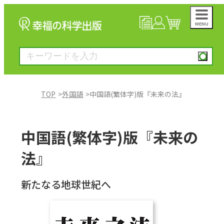
MENU
NEWS
マイページ
カート
TOP
外国語
中国語(繁体字)版『未来の法』
大川隆法著作
中国語(繁体字)版『未来の
一般書
法』
絵本
新たなる地球世紀へ
雑誌