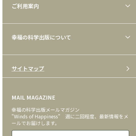
ご利用案内
一般書
ショッピングガイド
絵本
幸福の科学出版について
利用規約
雑誌
特定商取引法
CD
会社案内
サイトマップ
プライバシーポリシー
DVD・ブルーレイ
メディア・ライブラリー
FAQ
雑貨
お問い合わせ
MAIL MAGAZINE
クッキーポリシー
外国語
幸福の科学出版メールマガジン
"Winds of Happiness" 週に二回程度、最新情報をメ
ールでお届けします。