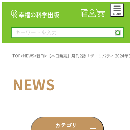
MENU
NEWS
マイページ
カート
TOP
>
NEWS
>
新刊
>
【本日発売】月刊2誌「ザ・リバティ 2024年3月号」
大川隆法著作
NEWS
一般書
絵本
雑誌
カテゴリ