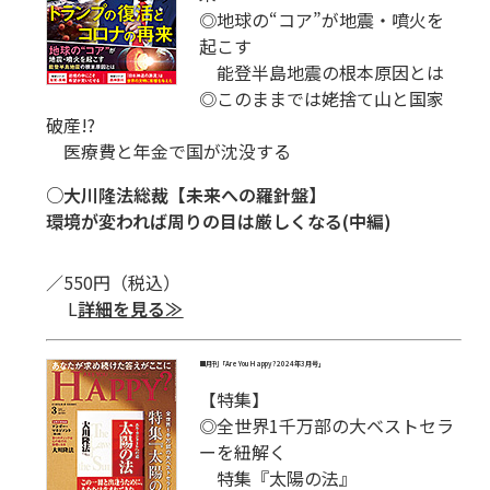
◎地球の“コア”が地震・噴火を
起こす
能登半島地震の根本原因とは
◎このままでは姥捨て山と国家
破産!?
医療費と年金で国が沈没する
○大川隆法総裁【未来への羅針盤】
環境が変われば周りの目は厳しくなる(中編)
／550円（税込）
L
詳細を見る≫
■
月刊「Are You Happy? 2024年3月号」
【特集】
◎全世界1千万部の大ベストセラ
ーを紐解く
特集『太陽の法』