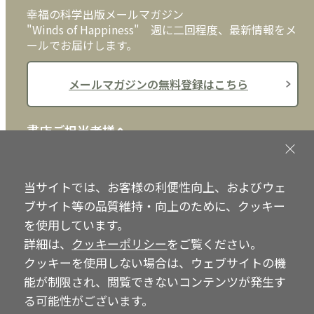
幸福の科学出版メールマガジン
"Winds of Happiness" 週に二回程度、最新情報をメ
ールでお届けします。
メールマガジンの無料登録はこちら
書店ご担当者様へ
書店様向けに、注文書、店頭用POPなどをご用意して
おります。ぜひ、ダウンロードの上、ご活用くださ
当サイトでは、お客様の利便性向上、およびウェ
い。
ブサイト等の品質維持・向上のために、クッキー
を使用しています。
書店ご担当者様へ
詳細は、
クッキーポリシー
をご覧ください。
クッキーを使用しない場合は、ウェブサイトの機
能が制限され、閲覧できないコンテンツが発生す
Copyright © IRH Press Co.,Ltd. All Rights Reserved.
る可能性がございます。