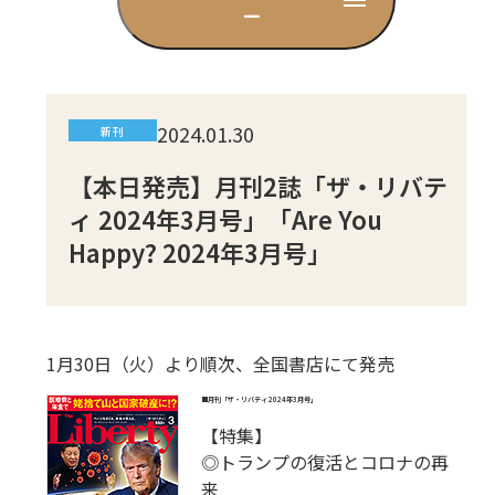
ー
CD
DVD・ブルーレイ
2024.01.30
新刊
雑貨
【本日発売】月刊2誌「ザ・リバテ
ィ 2024年3月号」「Are You
Happy? 2024年3月号」
外国語
1月30日（火）より順次、全国書店にて発売
■
月刊「ザ・リバティ 2024年3月号」
【特集】
◎トランプの復活とコロナの再
来