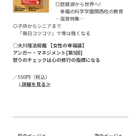
◎琵琶湖から世界へ!
幸福の科学学園関西校の教育
―滋賀特集―
◎子供からシニアまで
「毎日コツコツ」で骨は強くなる
○大川隆法総裁 【女性の幸福論】
アンガー・マネジメント[第5回]
怒りのチェックは心の修行の指標になる
／550円（税込）
L
詳細を見る≫
前のページへ
次のページへ