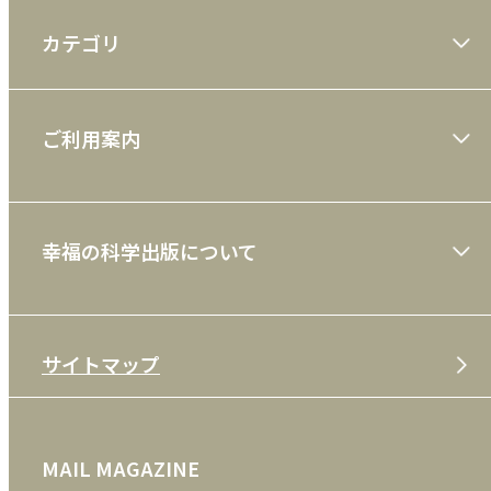
カテゴリ
大川隆法著作
ご利用案内
一般書
ショッピングガイド
絵本
幸福の科学出版について
利用規約
雑誌
特定商取引法
CD
会社案内
サイトマップ
プライバシーポリシー
DVD・ブルーレイ
メディア・ライブラリー
FAQ
雑貨
お問い合わせ
MAIL MAGAZINE
クッキーポリシー
外国語