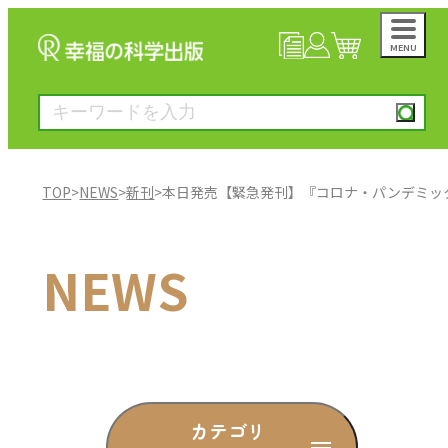
MENU
NEWS
マイページ
カート
TOP
>
NEWS
>
新刊
>
本日発売【緊急発刊】『コロナ・パンデミッ
大川隆法著作
NEWS
一般書
絵本
雑誌
カテゴリ