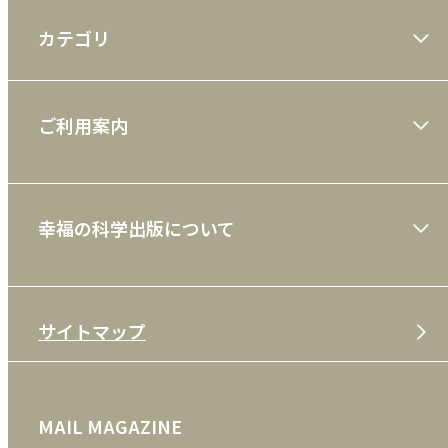
カテゴリ
大川隆法著作
ご利用案内
一般書
ショッピングガイド
絵本
幸福の科学出版について
利用規約
雑誌
特定商取引法
CD
会社案内
サイトマップ
プライバシーポリシー
DVD・ブルーレイ
メディア・ライブラリー
FAQ
雑貨
お問い合わせ
MAIL MAGAZINE
クッキーポリシー
外国語