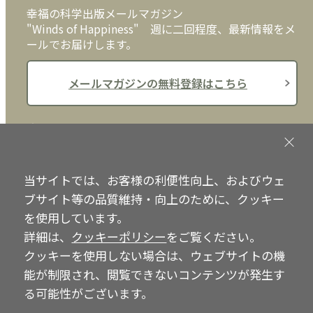
幸福の科学出版メールマガジン
"Winds of Happiness" 週に二回程度、最新情報をメ
ールでお届けします。
メールマガジンの無料登録はこちら
書店ご担当者様へ
書店様向けに、注文書、店頭用POPなどをご用意して
おります。ぜひ、ダウンロードの上、ご活用くださ
当サイトでは、お客様の利便性向上、およびウェ
い。
ブサイト等の品質維持・向上のために、クッキー
を使用しています。
書店ご担当者様へ
詳細は、
クッキーポリシー
をご覧ください。
クッキーを使用しない場合は、ウェブサイトの機
能が制限され、閲覧できないコンテンツが発生す
る可能性がございます。
Copyright © IRH Press Co.,Ltd. All Rights Reserved.