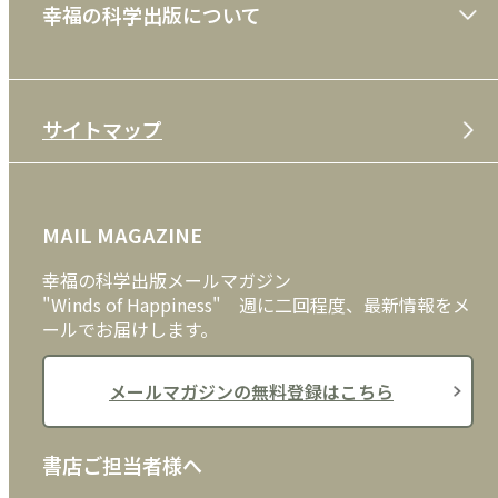
幸福の科学出版について
利用規約
雑誌
特定商取引法
CD
会社案内
サイトマップ
プライバシーポリシー
DVD・ブルーレイ
メディア・ライブラリー
FAQ
雑貨
お問い合わせ
MAIL MAGAZINE
クッキーポリシー
外国語
幸福の科学出版メールマガジン
"Winds of Happiness" 週に二回程度、最新情報をメ
ールでお届けします。
メールマガジンの無料登録はこちら
書店ご担当者様へ