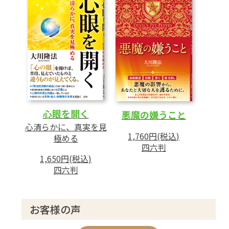
の秘密
5 真理の目から見た「降魔の本質」とは
第5章 信仰からの創造
──人類の危機を乗り越える秘密
1 世界で起きている予期せぬ事態
2 これから始まろうとしている奇跡の時代
3 経済的な恐慌を乗り越えるには
心眼を開く
悪魔の嫌うこと
4 信仰の柱を打ち立て、繁栄の未来を実現
心清らかに、真実を見
1,760円(税込)
極める
せよ
四六判
1,650円(税込)
四六判
あとがき
お客様の声