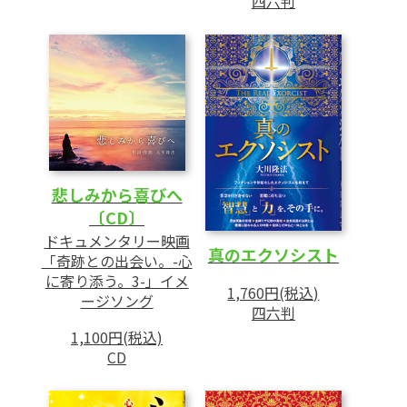
四六判
3 悪魔が最後まで攻めてくる「名誉心」と
「嫉妬心」
4 悪魔祓いと異性問題の関係
5 ザ・リアル・エクソシストが持つ霊力と
は
6 強い悪霊・悪魔への結界の張り方
悲しみから喜びへ
第4章 降魔の本道
〔CD〕
──世界を輝かせる法力とは
ドキュメンタリー映画
真のエクソシスト
「奇跡との出会い。-心
1 ウィルスや悪霊・悪魔を退散させる「宗
に寄り添う。3-」イメ
教的な悟り」
1,760円(税込)
ージソング
四六判
2 悟りの力で魔を打ち破る「降魔成道」
1,100円(税込)
3 映画「夜明けを信じて。」に見る「降魔
CD
成道」
4 地球の科学ではまだ説明ができない宇宙