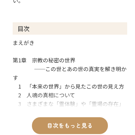
い。
目次
まえがき
第1章 宗教の秘密の世界
──この世とあの世の真実を解き明か
す
1 「本来の世界」から見たこの世の見え方
2 人魂の真相について
3 さまざまな「霊体験」や「霊場の存在」
4 天狗・仙人・妖怪・妖狐の世界
5 霊的になるほど必要な「心の修行」
目次をもっと見る
6 悪霊・悪魔への対処の方法