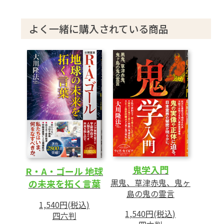
第2章 霊障者の立ち直りについて
よく一緒に購入されている商品
──ウィルス感染と憑依の秘密
1 ウィルス感染や病気の霊的真相
2 仕事や勉強でのキャパオーバーが霊障を
招く
3 霊障にならないための「自己研鑽」
4 「鏡のように磨かれた心」が呪いを跳ね
返す
5 人間として成長し、実力を高める
第3章 ザ・リアル・エクソシストの条件
鬼学入門
R・A・ゴール 地球
──悪魔祓いの霊的秘儀
黒鬼、草津赤鬼、鬼ヶ
の未来を拓く言葉
島の鬼の霊言
1 エクソシストの本質とは
1,540円(税込)
2 「人間の生存条件」と「悪魔の攻撃条
1,540円(税込)
四六判
件」は不即不離