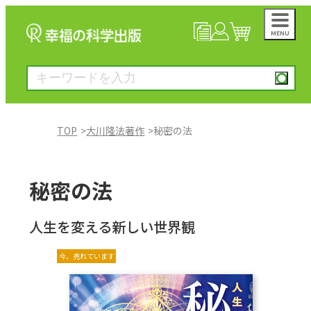
MENU
NEWS
マイページ
カート
TOP
大川隆法著作
秘密の法
大川隆法著作
秘密の法
一般書
人生を変える新しい世界観
絵本
今、売れています
雑誌