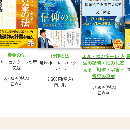
黄金の法
信仰の法
エル・カンターレ 人
エル・カンターレの歴
生の疑問・悩みに答
地球神エル・カンター
史観
レとは
える 地球・宇宙・
霊界の真実
2,200円(税込)
2,200円(税込)
四六判
四六判
1,760円(税込)
四六判