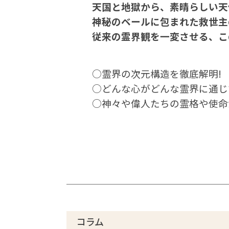
天国と地獄から、素晴らしい天
神秘のベールに包まれた救世主の世
従来の霊界観を一変させる、こ
○霊界の次元構造を徹底解明!
○どんな心がどんな霊界に通じ
○神々や偉人たちの霊格や使命
コラム