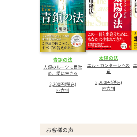
6 悲しみと苦しみ
7 魂の糧
8 光ある者よ
9 高貴さについて
10 導きのとき
第3章 六次元の世界
太陽の法
青銅の法
1 進化の本道
エル・カンターレへの
人類のルーツに目覚
2 神を知る
道
め、愛に生きる
3 悟りへの階梯
2,200円(税込)
4 光の海
2,200円(税込)
四六判
四六判
5 永遠の旅人
6 ダイヤモンドの原石
7 政治の本質
8 圧倒的な力
9 迫力ある言葉
お客様の声
10 そして、愛の世界へ