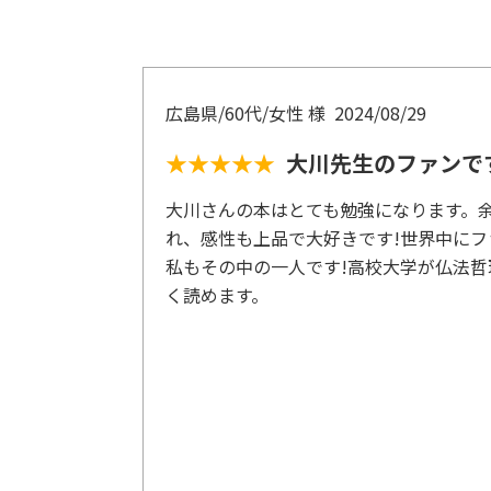
第4章 七次元の世界
1 愛はあふれる
2 愛の働き
広島県/60代/女性 様
2024/08/29
3 愛の力学
4 永遠の愛
★★★★★
大川先生のファンで
5 誰がために愛するのか
大川さんの本はとても勉強になります。
6 救いの本質
れ、感性も上品で大好きです!世界中にフ
7 偉人の生涯
私もその中の一人です!高校大学が仏法
8 仏の心の体現者として
く読めます。
9 魂の違い
10 愛を越えるもの
第5章 八次元の世界
1 如来とは何か
2 光の性質
3 空間の本質