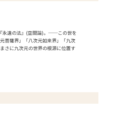
『永遠の法』(空間論)。──この世を
元菩薩界」「八次元如来界」「九次
まさに九次元の世界の根源に位置す