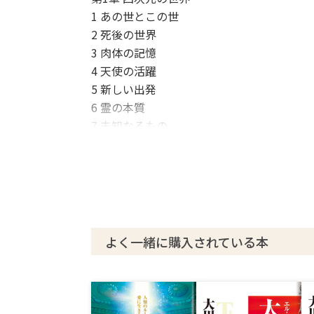
1 あの世とこの世
2 死後の世界
3 肉体の記憶
4 天使の活躍
5 新しい出発
6 霊の本質
7 未知なるもの
8 永遠の生命
9 過去世の記憶
10 進化への道
第2章 五次元の世界
1 善なる世界へ
よく一緒に購入されている本
2 精神の目覚め
3 魂の喜び
4 光は流れる
5 愛の感情