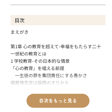
目次
まえがき
第1章 心の教育を超えて-幸福をもたらす二十
一世紀の教育とは
1 学校教育-その日本的な情景
「心の教育」を唱える前提
一生徒の罪を集団責任にする愚かさ
偏差値否定は論理のすりかえ
一生で最も努力が報われる時代
知識は人間に幸福をもたらす
目次をもっと見る
生徒の評価は学力で
失敗から教訓を得る