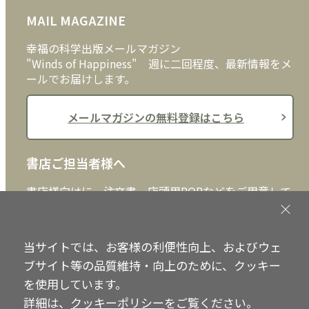
銀行と郵便局の今後
MAIL MAGAZINE
クッキーポリシー
外国語
粘り抜く者には勝利しかない
幸福の科学出版メールマガジン
"Winds of Happiness" 週に二回程度、最新情報をメ
ールでお届けします。
第5章 信仰革命-無限の発展を願って
1 根深く残っている唯物思想
メールマガジンの無料登録はこちら
2 釈尊の悟りを誤解する日本の宗教界
3 宗教的真理なしには教育は成り立たない
書店ご担当者様へ
4 幸福の科学こそ未来宗教
書店様向けに、注文書、店頭用POPなどをご用意して
5 「信仰による革命」を
おります。ぜひ、ダウンロードの上、ご活用くださ
い。
あとがき
当サイトでは、お客様の利便性向上、およびウェ
書店ご担当者様へ
ブサイト等の品質維持・向上のために、クッキー
を使用しています。
詳細は、
クッキーポリシー
をご覧ください。