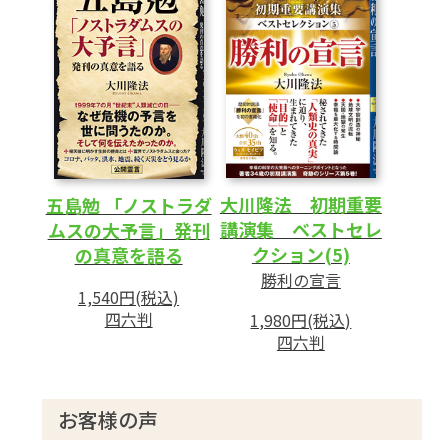
第3章 繁栄のための考え方-自分と他人の幸福
が一体化する生き方を
1 人間には「信仰の本能」がある
人間と動物を分けるもの
仏神の心に則って生きる
大川隆法 初期重要
2 四つのよき習慣
五島勉 「ノストラダ
講演集 ベストセレ
ムスの大予言」発刊
反省-間違いを正し、罪を消す
クション(5)
の真意を語る
読書-智慧の宝庫
勝利の宣言
勤勉さ-働くことを楽しむ
1,540円(税込)
四六判
適度な運動-健康生活を保つ
1,980円(税込)
四六判
3 成功の元手
自己資金をためる
お客様の声
知識を集める