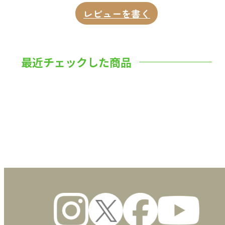
技術を磨く
レビューを書く
体力をつける
気力を鍛える
最近チェックした商品
4 人生を繁栄させる「奉仕の心」
一人だけの幸福など存在しない
「世のため、人のため」が自分のためになる
数量
第4章 成功のための考え方-努力と智慧で時代
を乗り切る
1 成功へのプロセス
正しいビジョンを心に描く
最後まで粘り抜く
新しいアイデアで戦う