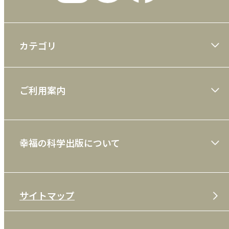
優先順位をつける
2 国家経営の要点
カテゴリ
財政赤字は民主主義の落とし子
行政も民間並みの処理能力を
大川隆法著作
ご利用案内
3 二十一世紀、日本が繁栄する条件
一般書
国家百年の計-少子化の防止
住宅・交通環境の整備を
ショッピングガイド
絵本
学問の実用性を高めよ
幸福の科学出版について
利用規約
雑誌
4 不況期の経営の心得
特定商取引法
CD
会社案内
不採算部門を縮小し、「負けない戦い」を
経営体質の強化と人材への投資
サイトマップ
プライバシーポリシー
DVD・ブルーレイ
メディア・ライブラリー
5 厳しさに打ち勝ってこそ、未来は開ける
FAQ
雑貨
お問い合わせ