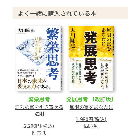
よく一緒に購入されている本
2 人生成功のポイント
積極思考と自助努力
よき種を心にまきつづける
一人ひとりが「幸福の生産者」に
「考える力」こそ人生勝利の鍵
第2章 霊界の真相-あの世を知れば、ほんとう
の繁栄が見えてくる
1 あの世への旅立ち
繁栄思考
発展思考 〔改訂版〕
ダイアナ元英皇太子妃-その死の真実
無限の富を引き寄せる
無限の富をあなたに
マザー・テレサ-あの世での課題
法則
1,980円(税込)
2,200円(税込)
四六判
2 霊界の不思議
四六判