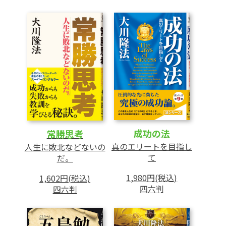
この世とまったく違う「空間と時間」
生まれ変わりの仕組み
この世も霊界の一部
睡眠中の霊界体験
3 日本の底流にあるアニミズム
映画『もののけ姫』が描いた世界
日本に多い自然崇拝
価値観を教える高等宗教
成功の法
常勝思考
真のエリートを目指し
人生に敗北などないの
4 素晴らしい光の世界
て
だ。
霊界の素晴らしさを説いた『永遠の法』
1,980円(税込)
1,602円(税込)
あの世は「思いがすべて」の世界
四六判
四六判
宗教が尊敬される国へ