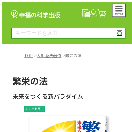
MENU
NEWS
マイページ
カート
TOP
大川隆法著作
繁栄の法
大川隆法著作
繁栄の法
一般書
未来をつくる新パラダイム
絵本
ロングセラー
雑誌