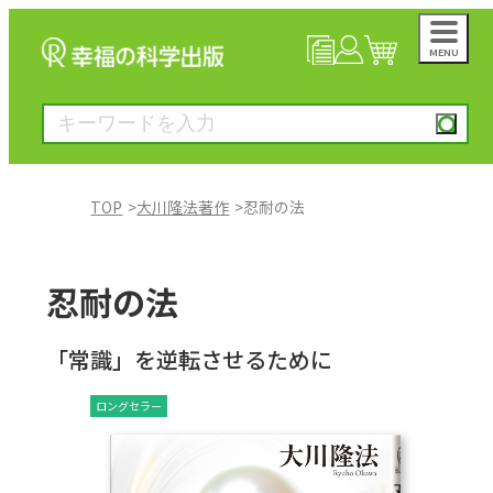
MENU
NEWS
マイページ
カート
TOP
大川隆法著作
忍耐の法
大川隆法著作
忍耐の法
一般書
「常識」を逆転させるために
絵本
ロングセラー
雑誌