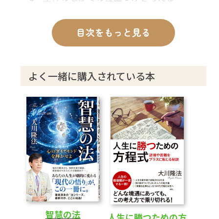
4 新しい自分を見つけるチャンス
5 スランプに対処するには
目次をもっと見る
6 「最悪の事態」を克服する
第2章 試練に打ち克つ
よく一緒に購入されている本
――後悔しない人生を生き切るために
1 「試練に打ち克つ」は非常に重要な考え
方
2 商社時代の学習体験
3 未知の仕事にあえてチャレンジし続ける
4 信念を曲げずに粘り抜け
第3章 徳の発生について
――私心を去って「天命」に生きる
1 大きな視野で、自分を見つめ直せ
智慧の法
人生に勝つための方