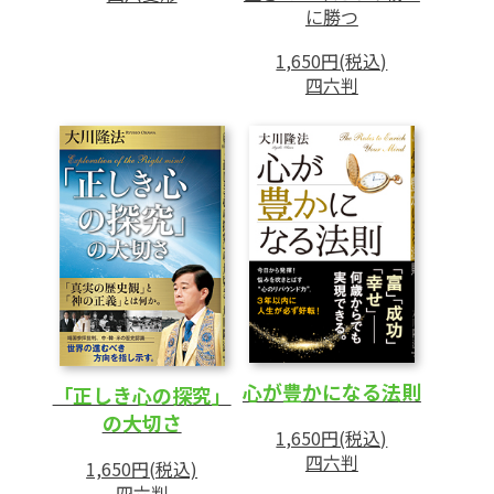
に勝つ
第5章 常識の逆転
――新しい時代を拓く「真理」の力
1,650円(税込)
四六判
1 時代の「常識」との戦い
2 神の心を踏みにじる宗教界の「常識」
3 「科学的探究」と「宗教的真理」の関係
4 誤った「常識」を打ち破る真理の力
あとがき
心が豊かになる法則
「正しき心の探究」
の大切さ
1,650円(税込)
四六判
1,650円(税込)
四六判