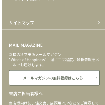
利用規約
雑誌
特定商取引法
CD
会社案内
サイトマップ
プライバシーポリシー
DVD・ブルーレイ
メディア・ライブラリー
FAQ
雑貨
お問い合わせ
MAIL MAGAZINE
クッキーポリシー
外国語
幸福の科学出版メールマガジン
"Winds of Happiness" 週に二回程度、最新情報をメ
ールでお届けします。
メールマガジンの無料登録はこちら
書店ご担当者様へ
書店様向けに、注文書、店頭用POPなどをご用意して