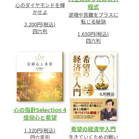
2 「生物界の法則」に流されない努力を
心のダイヤモンドを輝
程式
3 人物を見抜く簡単な方法
かせよ
逆境や苦難をプラスに
4 立場相応に「公人」としての自覚を
転じる秘訣
2,200円(税込)
5 人類に「徳とは何か」を示した四大聖人
四六判
1,650円(税込)
6 徳ある者となるために
四六判
第4章 敗れざる者
――この世での勝ち負けを超える生き方
1 なぜ、真理は理解されにくいのか
2 「理性」への信仰を立てた近代
3 釈迦の出家と祖国の滅亡
4 この世で理不尽なことが起きる理由
心の指針Selection 4
5 認められないことに耐える
信仰心と希望
6 真理に命を賭した「神の使者」たち
希望の経済学入門
7 真理に生きる者は敗れない
1,320円(税込)
生きていくための戦い
四六変形