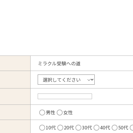
ミラクル受験への道
男性
女性
10代
20代
30代
40代
50代