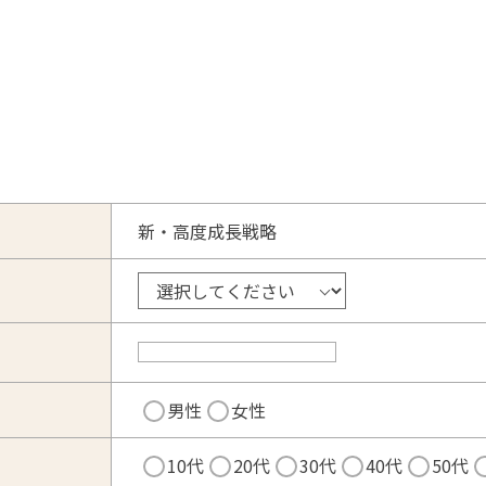
新・高度成長戦略
男性
女性
10代
20代
30代
40代
50代