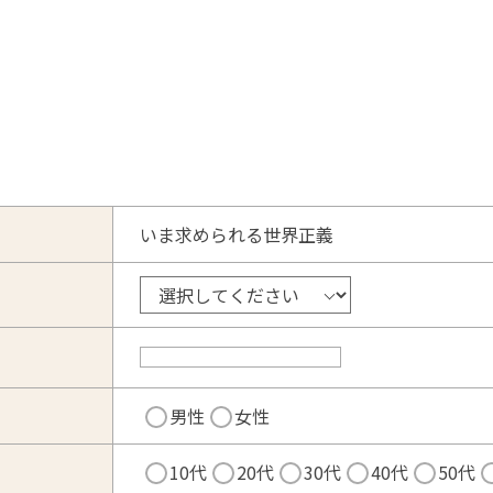
いま求められる世界正義
男性
女性
10代
20代
30代
40代
50代