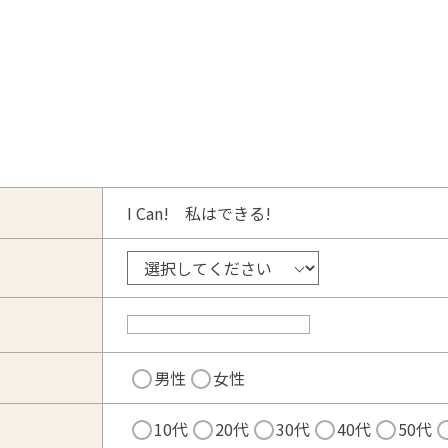
I Can! 私はできる!
男性
女性
10代
20代
30代
40代
50代