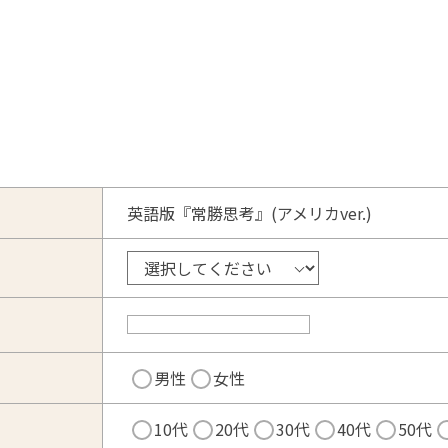
英語版『常勝思考』(アメリカver.)
男性
女性
10代
20代
30代
40代
50代