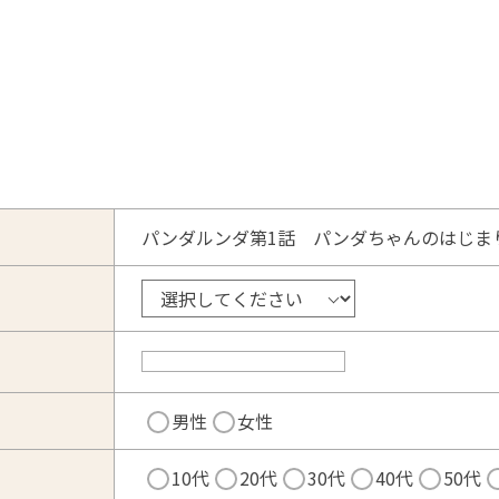
パンダルンダ第1話 パンダちゃんのはじま
男性
女性
10代
20代
30代
40代
50代