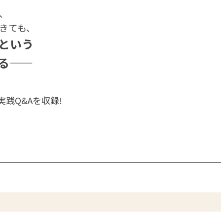
、
きても、
という
る——
践Q&Aを収録!