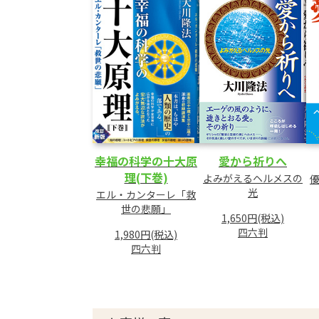
幸福の科学の十大原
愛から祈りへ
理(下巻)
よみがえるヘルメスの
光
エル・カンターレ「救
世の悲願」
1,650円(税込)
四六判
1,980円(税込)
四六判