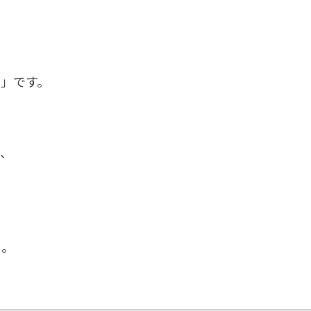
て
」です。
て、
」。