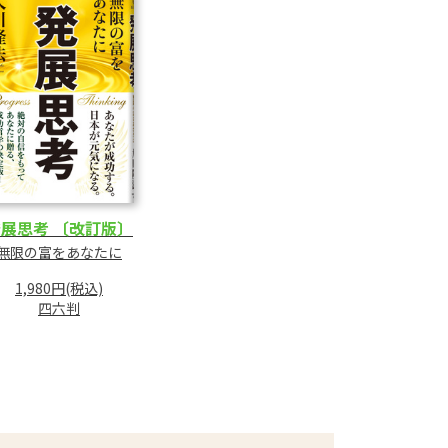
展思考 〔改訂版〕
無限の富をあなたに
1,980円(税込)
四六判