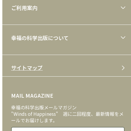
ご利用案内
一般書
ショッピングガイド
絵本
幸福の科学出版について
利用規約
雑誌
特定商取引法
CD
会社案内
サイトマップ
プライバシーポリシー
DVD・ブルーレイ
メディア・ライブラリー
FAQ
雑貨
お問い合わせ
MAIL MAGAZINE
クッキーポリシー
外国語
幸福の科学出版メールマガジン
"Winds of Happiness" 週に二回程度、最新情報をメ
ールでお届けします。