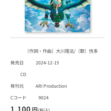
CD
DVD・ブルーレイ
雑貨
〔作詞・作曲〕大川隆法/〔歌〕恍多
外国語
発売日
2024-12-15
CD
発刊元
ARI Production
Cコード
9024
1,100
円
(税込)