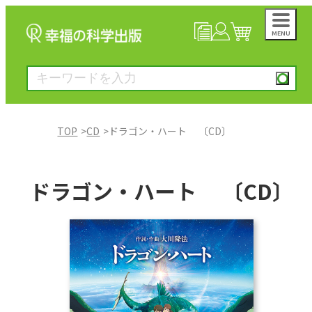
MENU
NEWS
マイページ
カート
TOP
CD
ドラゴン・ハート 〔CD〕
大川隆法著作
ドラゴン・ハート 〔CD〕
一般書
絵本
雑誌