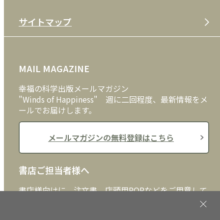
特定商取引法
CD
会社案内
サイトマップ
プライバシーポリシー
DVD・ブルーレイ
メディア・ライブラリー
FAQ
雑貨
お問い合わせ
MAIL MAGAZINE
クッキーポリシー
外国語
幸福の科学出版メールマガジン
"Winds of Happiness" 週に二回程度、最新情報をメ
ールでお届けします。
メールマガジンの無料登録はこちら
書店ご担当者様へ
書店様向けに、注文書、店頭用POPなどをご用意して
おります。ぜひ、ダウンロードの上、ご活用くださ
い。