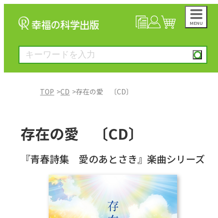
MENU
NEWS
マイページ
カート
TOP
CD
存在の愛 〔CD〕
大川隆法著作
存在の愛 〔CD〕
一般書
『青春詩集 愛のあとさき』楽曲シリーズ
絵本
雑誌