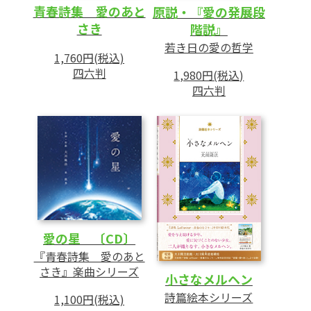
青春詩集 愛のあと
原説・『愛の発展段
さき
階説』
若き日の愛の哲学
1,760円(税込)
四六判
1,980円(税込)
四六判
愛の星 〔CD〕
『青春詩集 愛のあと
さき』楽曲シリーズ
小さなメルヘン
詩篇絵本シリーズ
1,100円(税込)