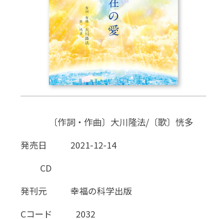
CD
DVD・ブルーレイ
雑貨
外国語
〔作詞・作曲〕大川隆法/〔歌〕恍多
発売日
2021-12-14
CD
発刊元
幸福の科学出版
Cコード
2032