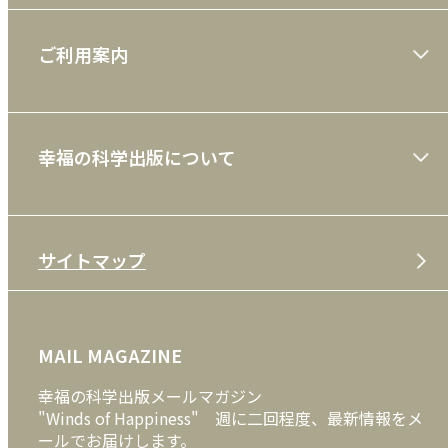
大川隆法著作
ご利用案内
一般書
ショッピングガイド
絵本
幸福の科学出版について
利用規約
雑誌
特定商取引法
CD
会社案内
サイトマップ
プライバシーポリシー
DVD・ブルーレイ
メディア・ライブラリー
FAQ
雑貨
お問い合わせ
MAIL MAGAZINE
クッキーポリシー
外国語
幸福の科学出版メールマガジン
"Winds of Happiness" 週に二回程度、最新情報をメ
ールでお届けします。