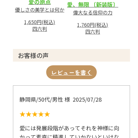
愛の原点
愛、無限 〔新装版〕
優しさの美学とは何か
偉大なる信仰の力
1,650円(税込)
1,760円(税込)
四六判
四六判
お客様の声
レビューを書く
静岡県/50代/男性 様
2025/07/28
★★★★★
愛には発展段階があってそれを神様に向
かって素直に精進していかないといけな