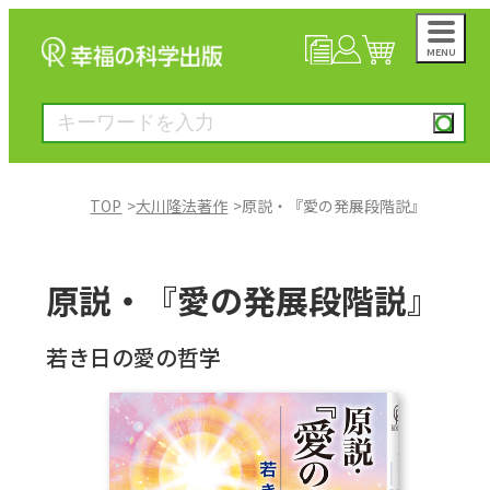
MENU
NEWS
マイページ
カート
TOP
大川隆法著作
原説・『愛の発展段階説』
大川隆法著作
原説・『愛の発展段階説』
一般書
若き日の愛の哲学
絵本
雑誌