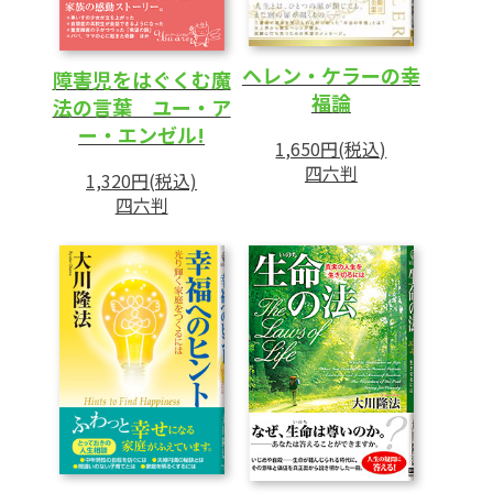
ヘレン・ケラーの幸
障害児をはぐくむ魔
福論
法の言葉 ユー・ア
ー・エンゼル!
1,650円(税込)
四六判
1,320円(税込)
四六判