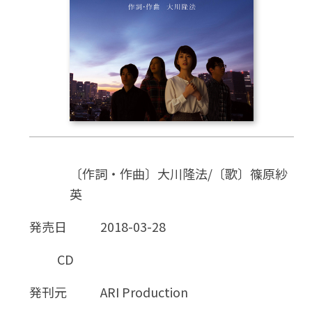
CD
DVD・ブルーレイ
雑貨
外国語
〔作詞・作曲〕大川隆法/〔歌〕篠原紗
英
発売日
2018-03-28
CD
発刊元
ARI Production