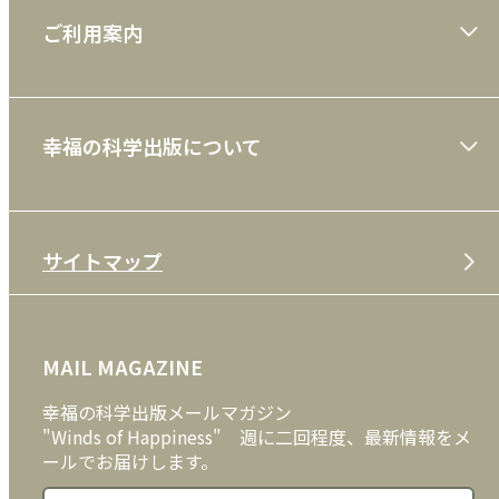
大川隆法著作
ご利用案内
一般書
ショッピングガイド
絵本
幸福の科学出版について
利用規約
雑誌
特定商取引法
CD
会社案内
サイトマップ
プライバシーポリシー
DVD・ブルーレイ
メディア・ライブラリー
FAQ
雑貨
お問い合わせ
MAIL MAGAZINE
クッキーポリシー
外国語
幸福の科学出版メールマガジン
"Winds of Happiness" 週に二回程度、最新情報をメ
ールでお届けします。