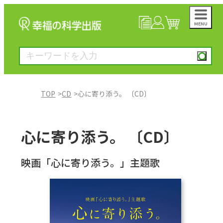
MENU
NEWS
マイページ
カート
TOP
CD
心に寄り添う。 〔CD〕
大川隆法著作
心に寄り添う。 〔CD〕
一般書
映画「心に寄り添う。」主題歌
絵本
雑誌