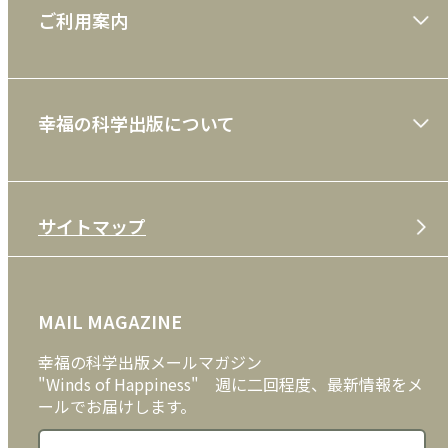
ご利用案内
一般書
ショッピングガイド
絵本
幸福の科学出版について
利用規約
雑誌
特定商取引法
CD
会社案内
サイトマップ
プライバシーポリシー
DVD・ブルーレイ
メディア・ライブラリー
FAQ
雑貨
お問い合わせ
MAIL MAGAZINE
クッキーポリシー
外国語
幸福の科学出版メールマガジン
"Winds of Happiness" 週に二回程度、最新情報をメ
ールでお届けします。