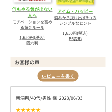
第5章 信仰に関する「幸福になれない」症候
何もやる気が出ない
アイム・ハッピー
群
人へ
悩みから抜け出す5つの
――信仰の悩みは、仏法真理の知識で解
モチベーションを高め
シンプルなヒント
る黄金ルール
決できる
1,650円(税込)
1 死後を恐れる人へ
1,650円(税込)
B6変形
四六判
2 家庭での信仰の不一致に悩む人へ
3 占いで運が悪いと言われた人へ
4 先祖供養に悩む人へ
お客様の声
あとがき
レビューを書く
新潟県/40代/男性 様
2023/06/03
★★★★★