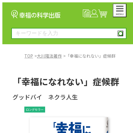
MENU
NEWS
マイページ
カート
TOP
大川隆法著作
「幸福になれない」症候群
大川隆法著作
「幸福になれない」症候群
一般書
グッドバイ ネクラ人生
絵本
ロングセラー
雑誌