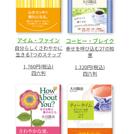
6 人の輪のなかに溶け込めない人へ
7 人に信頼されない人へ
8 頭の悪さを嘆く人へ
9 大志を抱いても実現しない人へ
アイム・ファイン
コーヒー・ブレイク
10 悲観的な発想しかできない人へ
自分らしくさわやかに
幸せを呼び込む27の知
11 他人に知られたくないウソがある人へ
生きる7つのステップ
恵
1,760円(税込)
1,320円(税込)
第3章 女性・家庭の「幸福になれない」症候
四六判
四六判
群
――悩み多き現代女性に贈る、悩まない
コツ
1 夫の愛情不足を嘆く人へ
2 姑の愚痴、小言を聞かされて参っている
人へ
3 子供のできが悪くて悩む人へ