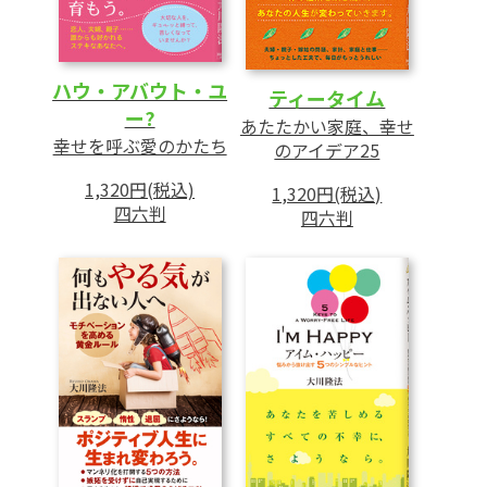
4 病人を抱えて悩む人へ
5 結婚相手が見つからない人へ
6 家庭内暴力に悩む人へ
ハウ・アバウト・ユ
ティータイム
ー?
あたたかい家庭、幸せ
第4章 サラリーマンの「幸福になれない」症
幸せを呼ぶ愛のかたち
のアイデア25
候群
1,320円(税込)
1,320円(税込)
――ますます厳しくなるビジネス社会を
四六判
四六判
生き抜くために
1 時間の使い方がへたな人へ
2 交渉べたの人へ
3 上司とうまくいかない人へ
4 窓際族、左遷で悩む人へ
5 転職に悩む人へ
6 借金、貧乏に悩む人へ
7 事業で倒産寸前の人へ