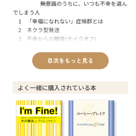
――無意識のうちに、いつも不幸を選ん
でしまう人
1 「幸福になれない」症候群とは
2 ネクラ型発送
3 不幸からの離陸(テイクオフ)
4 グッドバイ ネクラ人生
目次をもっと見る
第2章 一般的な「幸福になれない」症候群
――だれでも一度は迷い込んでしまう不
幸への道
よく一緒に購入されている本
1 他人の成功が妬ましい人へ
2 やる気の起きない人へ
3 自分がいつも人から害されていると思う
人へ
4 自己顕示欲に悩む人へ
5 自分の過去にこだわる性格の人へ