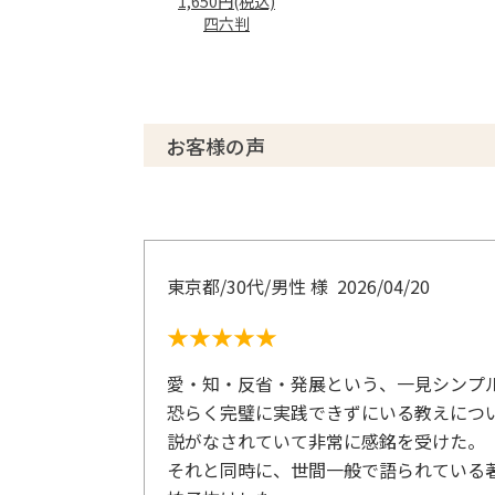
1,650円(税込)
仕事に生きがいを持っているか
四六判
現在の環境のなかで最善を尽くす
2 自己鍛錬の方法
努力なしには実力は伸びない
お客様の声
「読む」──本や新聞から素材を得る
「書く」──紙に書いて問題を整理する
「聴く」──耳を仕事の武器として使う
「考える」──考えを練り、仕事をグレー
東京都/30代/男性 様
2026/04/20
3 企画力の大切さ
現代は「企画力の時代」
★★★★★
簡単に論文が書ける「KJ法」
斬新なアイデアを生む「ブレーン・ストー
愛・知・反省・発展という、一見シンプ
恐らく完璧に実践できずにいる教えにつ
4 チーム力を最大化する
説がなされていて非常に感銘を受けた。
自分が認められるための企画は失敗する
それと同時に、世間一般で語られている