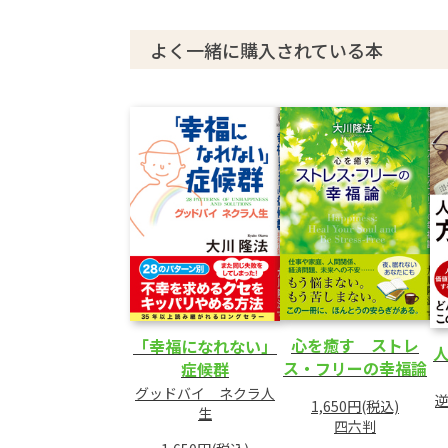
人生の二つの目的とは
仏の眼に映る世界
よく一緒に購入されている本
4 自己認識の変化こそ魂の成功
限界突破のとき
自分が成長するときに欠点が見える
5 運命を逆転させるには
「魂の傾向性」をつかめば運命の先が見え
過ぎた欲望が身を滅ぼす
他人の目で自分を見る
常に考えつづける
心を癒す ストレ
「幸福になれない」
ス・フリーの幸福論
症候群
第2章 ワン・ポイント・アップの仕事術
グッドバイ ネクラ人
──仕事ができる人になる四つの視点
1,650円(税込)
生
四六判
1 天命に生きる