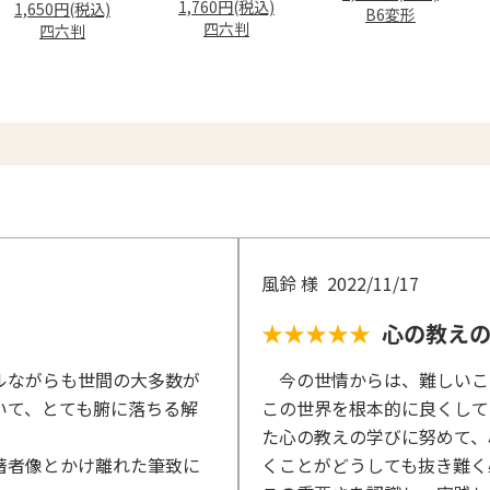
1,760円(税込)
1,650円(税込)
B6変形
四六判
四六判
ドアップする
風鈴 様
2022/11/17
★★★★★
心の教え
ミング法」
ルながらも世間の大多数が
今の世情からは、難しいこ
いて、とても腑に落ちる解
この世界を根本的に良くして
た心の教えの学びに努めて、
著者像とかけ離れた筆致に
くことがどうしても抜き難く