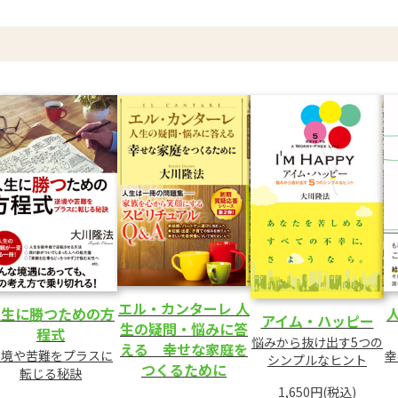
る
エル・カンターレ 人
人生に勝つための方
アイム・ハッピー
生の疑問・悩みに答
程式
悩みから抜け出す5つの
える 幸せな家庭を
逆境や苦難をプラスに
幸
シンプルなヒント
つくるために
転じる秘訣
1,650円(税込)