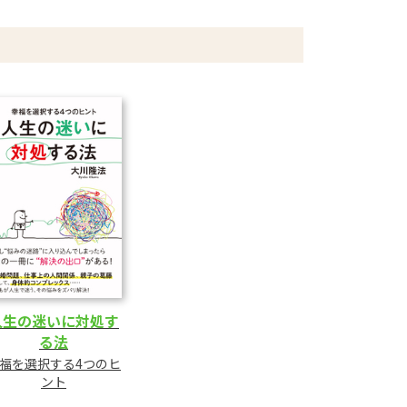
人生の迷いに対処す
る法
福を選択する4つのヒ
ント