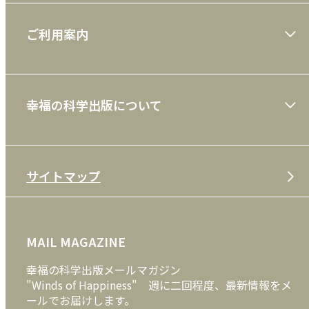
大川隆法著作
ご利用案内
一般書
ショッピングガイド
絵本
幸福の科学出版について
利用規約
雑誌
特定商取引法
CD
会社案内
サイトマップ
プライバシーポリシー
DVD・ブルーレイ
メディア・ライブラリー
FAQ
雑貨
お問い合わせ
MAIL MAGAZINE
クッキーポリシー
外国語
幸福の科学出版メールマガジン
"Winds of Happiness" 週に二回程度、最新情報をメ
ールでお届けします。