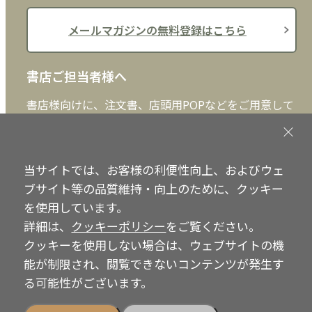
メールマガジンの無料登録はこちら
書店ご担当者様へ
書店様向けに、注文書、店頭用POPなどをご用意して
おります。ぜひ、ダウンロードの上、ご活用くださ
い。
当サイトでは、お客様の利便性向上、およびウェ
書店ご担当者様へ
ブサイト等の品質維持・向上のために、クッキー
を使用しています。
詳細は、
クッキーポリシー
をご覧ください。
Copyright © IRH Press Co.,Ltd. All Rights Reserved.
クッキーを使用しない場合は、ウェブサイトの機
能が制限され、閲覧できないコンテンツが発生す
る可能性がございます。