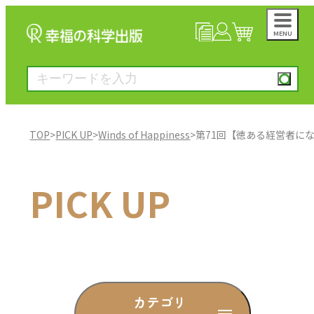
MENU
NEWS
マイページ
カート
TOP
>
PICK UP
>
Winds of Happiness
>
第71回【徳ある経営者にな
大川隆法著作
PICK UP
一般書
絵本
雑誌
カテゴリ