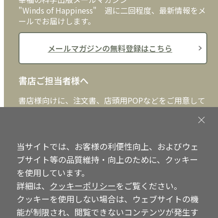
"Winds of Happiness" 週に二回程度、最新情報をメ
ールでお届けします。
メールマガジンの無料登録はこちら
書店ご担当者様へ
書店様向けに、注文書、店頭用POPなどをご用意して
おります。ぜひ、ダウンロードの上、ご活用くださ
い。
当サイトでは、お客様の利便性向上、およびウェ
書店ご担当者様へ
ブサイト等の品質維持・向上のために、クッキー
を使用しています。
詳細は、
クッキーポリシー
をご覧ください。
Copyright © IRH Press Co.,Ltd. All Rights Reserved.
クッキーを使用しない場合は、ウェブサイトの機
能が制限され、閲覧できないコンテンツが発生す