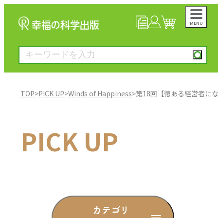
MENU
NEWS
マイページ
カート
TOP
>
PICK UP
>
Winds of Happiness
>
第18回【徳ある経営者に
大川隆法著作
PICK UP
一般書
絵本
雑誌
カテゴリ