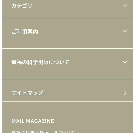
カテゴリ
大川隆法著作
ご利用案内
一般書
ショッピングガイド
絵本
幸福の科学出版について
利用規約
雑誌
特定商取引法
CD
会社案内
サイトマップ
プライバシーポリシー
DVD・ブルーレイ
メディア・ライブラリー
FAQ
雑貨
お問い合わせ
MAIL MAGAZINE
クッキーポリシー
外国語
幸福の科学出版メールマガジン