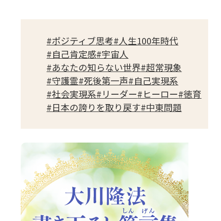
CD
#ポジティブ思考
#人生100年時代
DVD・ブルーレイ
#自己肯定感
#宇宙人
#あなたの知らない世界
#超常現象
#守護霊
#死後第一声
#自己実現系
雑貨
#社会実現系
#リーダー
#ヒーロー
#徳育
#日本の誇りを取り戻す
#中東問題
外国語