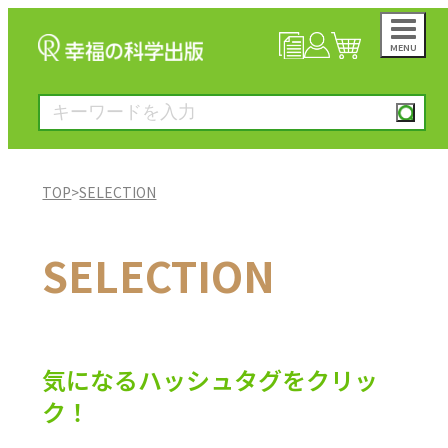
MENU
NEWS
マイページ
カート
TOP
>
SELECTION
大川隆法著作
SELECTION
一般書
絵本
気になるハッシュタグをクリッ
ク！
雑誌