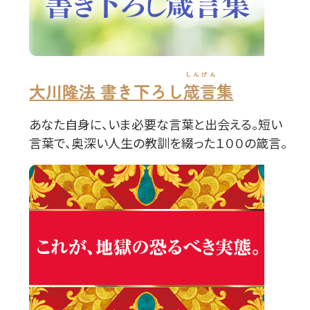
しんげん
大川隆法 書き下ろし
箴言
集
あなた自身に、いま必要な言葉と出会える。短い
言葉で、奥深い人生の教訓を綴った１００の箴言。