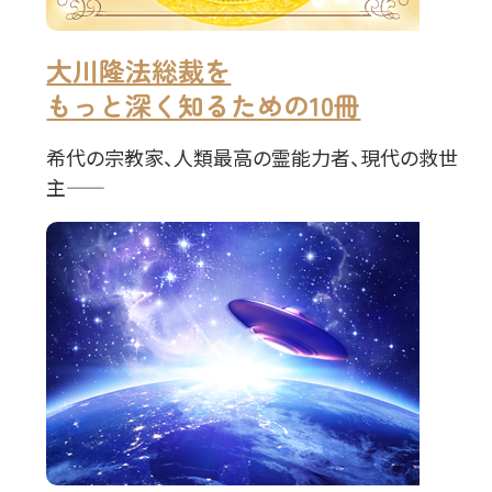
大川隆法総裁を
もっと深く知るための10冊
希代の宗教家、人類最高の霊能力者、現代の救世
主――