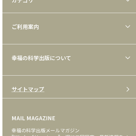
大川隆法著作
ご利用案内
一般書
ショッピングガイド
絵本
幸福の科学出版について
利用規約
雑誌
特定商取引法
CD
会社案内
サイトマップ
プライバシーポリシー
DVD・ブルーレイ
メディア・ライブラリー
FAQ
雑貨
お問い合わせ
MAIL MAGAZINE
クッキーポリシー
外国語
幸福の科学出版メールマガジン